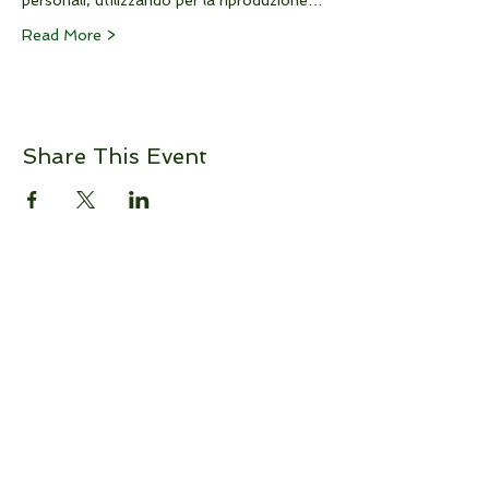
personali, utilizzando per la riproduzione…
Read More >
Share This Event
Maria Makarov
Tel :
+39 388 885 5467
Email :
mankate4@gmail.com
SUBSCRIBE TO MY
NEWSLETTER
I will let you know about new